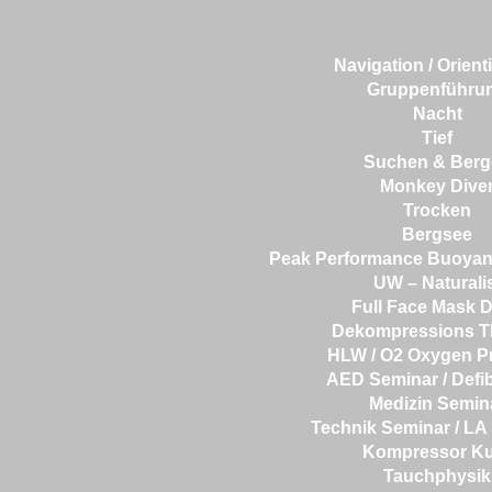
Navigation / Orient
Gruppenführu
Nacht
Tief
Suchen & Berg
Monkey Dive
Trocken
Bergsee
Peak Performance
Buoyan
UW – Naturali
Full Face Mask D
Dekompressions T
HLW / O2 Oxygen P
AED Seminar / Defibr
Medizin Semin
Technik Seminar / LA
Kompressor Ku
Tauchphysik