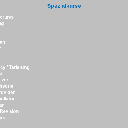
Spezialkurse
ierung
ng
en
r
cy
/
Tarierung
st
iver
heorie
rovider
illator
ar
 Revision
rs